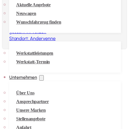
Aktuelle Angebote
Mechatroniker/in
weitere Infos
Neuwagen
(m/w/d)
anzeigen
Wunschfahrzeug finden
gesucht in: Vollzeit
Werkstatt & Zubehör
Standort: Andervenne
Werkstattleistungen
Werkstatt-Termin
Unternehmen
Über Uns
Ansprechpartner
Unsere Marken
Stellenangebote
Anfahrt